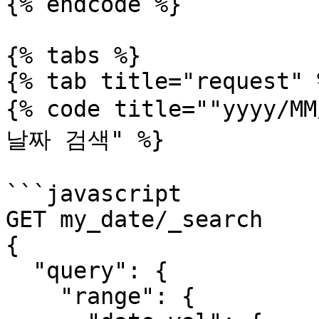
{% endcode %}

{% tabs %}

{% tab title="request" %
{% code title=""yyyy/M
날짜 검색" %}

```javascript

GET my_date/_search

{

  "query": {

    "range": {
