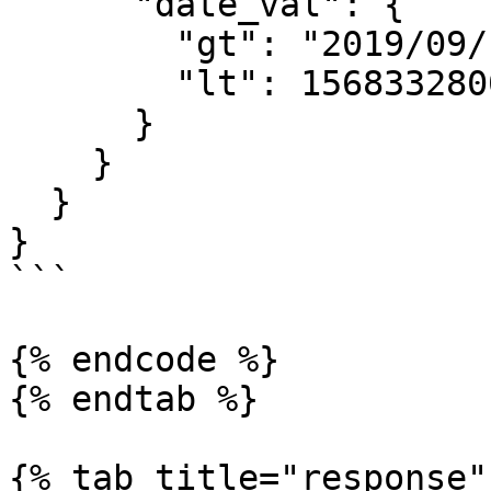
      "date_val": {

        "gt": "2019/09/10",

        "lt": 1568332800000

      }

    }

  }

}

```

{% endcode %}

{% endtab %}

{% tab title="response" 