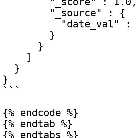
        "_score" : 1.0,

        "_source" : {

          "date_val" : "2019-09-12 15:01:23"

        }

      }

    ]

  }

}

```

{% endcode %}

{% endtab %}

{% endtabs %}
