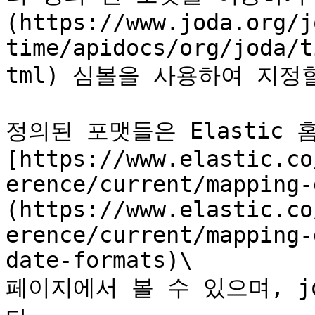
(https://www.joda.org/j
time/apidocs/org/joda/t
tml) 심볼을 사용하여 지정할
정의된 포맷들은 Elastic
[https://www.elastic.co
erence/current/mapping-
(https://www.elastic.co
erence/current/mapping-
date-formats)\

페이지에서 볼 수 있으며, j