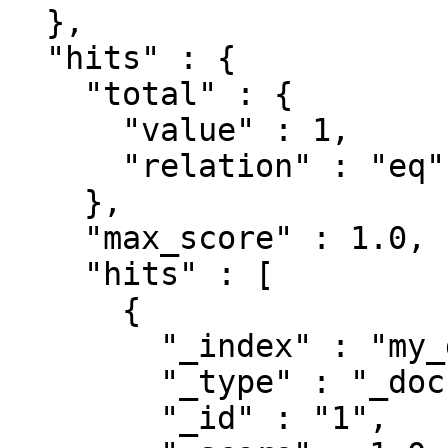
  },

  "hits" : {

    "total" : {

      "value" : 1,

      "relation" : "eq"

    },

    "max_score" : 1.0,

    "hits" : [

      {

        "_index" : "my_date",

        "_type" : "_doc",

        "_id" : "1",
