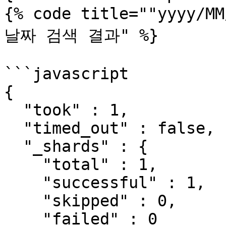
{% code title=""yyyy/M
날짜 검색 결과" %}

```javascript

{

  "took" : 1,

  "timed_out" : false,

  "_shards" : {

    "total" : 1,

    "successful" : 1,

    "skipped" : 0,

    "failed" : 0
