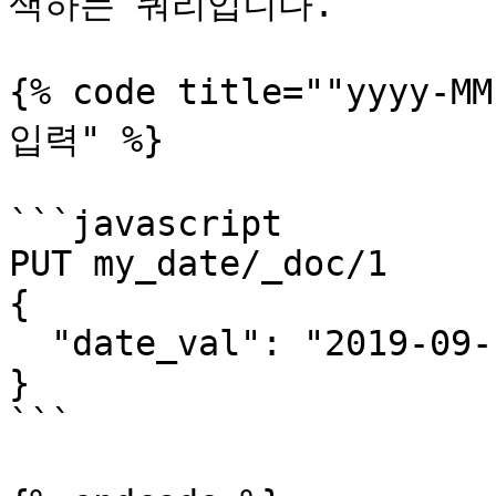
색하는 쿼리입니다.

{% code title=""yyyy-
입력" %}

```javascript

PUT my_date/_doc/1

{

  "date_val": "2019-09-12 15:01:23"

}

```
