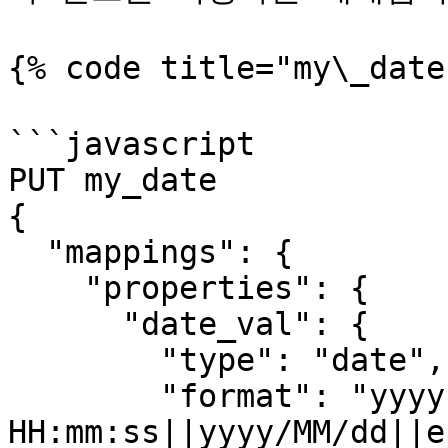
{% code title="my\_da
```javascript

PUT my_date

{

  "mappings": {

    "properties": {

      "date_val": {

        "type": "date",

        "format": "yyyy-MM-dd 
HH:mm:ss||yyyy/MM/dd||e