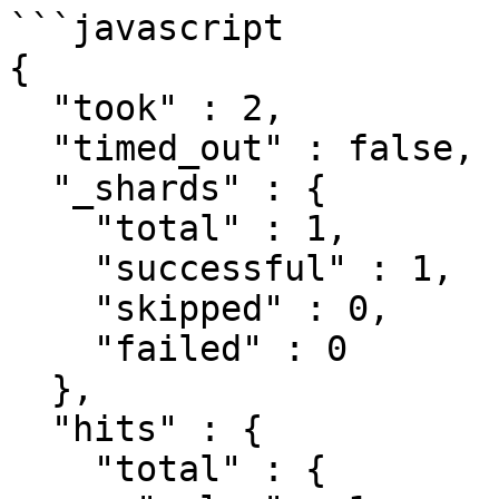
```javascript

{

  "took" : 2,

  "timed_out" : false,

  "_shards" : {

    "total" : 1,

    "successful" : 1,

    "skipped" : 0,

    "failed" : 0

  },

  "hits" : {

    "total" : {
