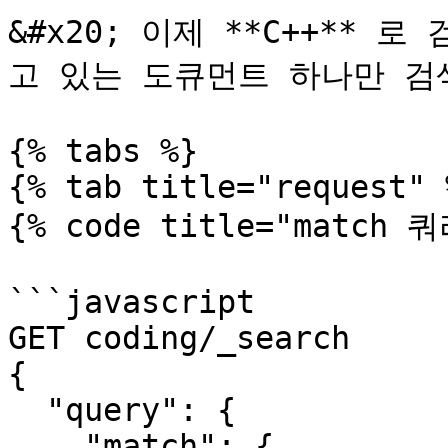
&#x20; 이제 **C++** 로
고 있는 도큐먼트 하나만 검색
{% tabs %}

{% tab title="request" %
{% code title="match 
```javascript

GET coding/_search

{

  "query": {

    "match": {
