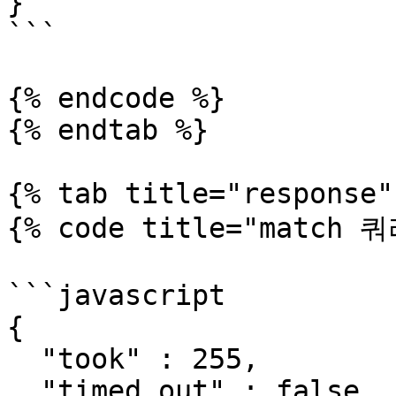
}

```

{% endcode %}

{% endtab %}

{% tab title="response" 
{% code title="match 
```javascript

{

  "took" : 255,

  "timed_out" : false,
