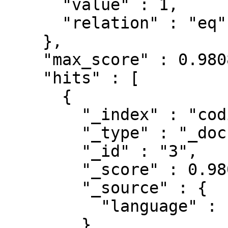
      "value" : 1,

      "relation" : "eq"

    },

    "max_score" : 0.9808292,

    "hits" : [

      {

        "_index" : "coding",

        "_type" : "_doc",

        "_id" : "3",

        "_score" : 0.9808292,

        "_source" : {

          "language" : "C++"

        }
