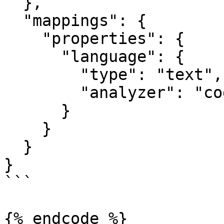
  },

  "mappings": {

    "properties": {

      "language": {

        "type": "text",

        "analyzer": "coding_analyzer"

      }

    }

  }

}

```

{% endcode %}
