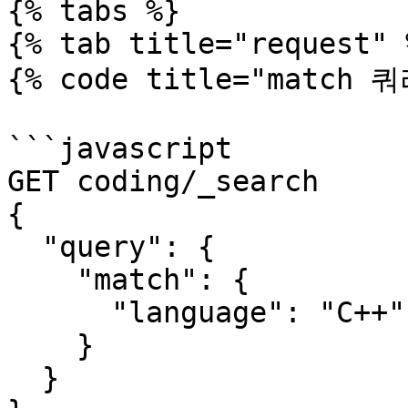
{% tabs %}

{% tab title="request" %
{% code title="match 
```javascript

GET coding/_search

{

  "query": {

    "match": {

      "language": "C++"

    }

  }
