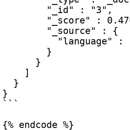
        "_id" : "3",

        "_score" : 0.47000363,

        "_source" : {

          "language" : "C++"

        }

      }

    ]

  }

}

```

{% endcode %}
