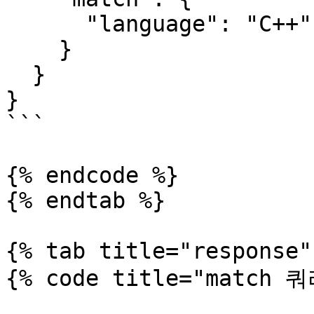
      "language": "C++"

    }

  }

}

```

{% endcode %}

{% endtab %}

{% tab title="response" 
{% code title="match 