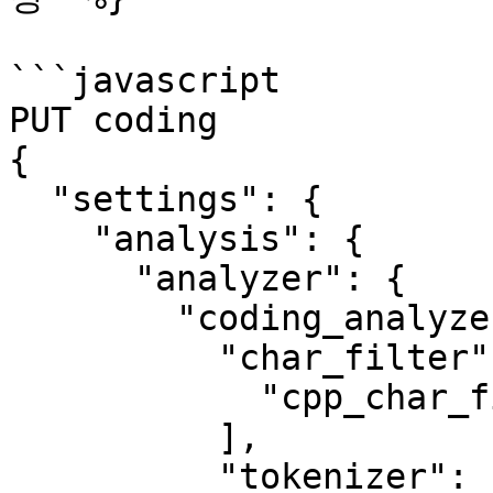
```javascript

PUT coding

{

  "settings": {

    "analysis": {

      "analyzer": {

        "coding_analyzer": {

          "char_filter": [

            "cpp_char_filter"

          ],

          "tokenizer": "whitespace",
