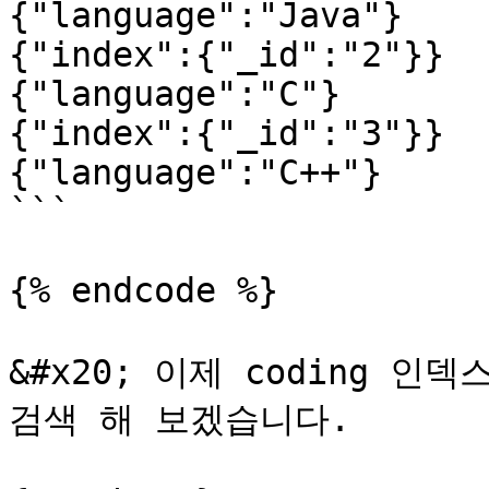
{"language":"Java"}

{"index":{"_id":"2"}}

{"language":"C"}

{"index":{"_id":"3"}}

{"language":"C++"}

```

{% endcode %}

&#x20; 이제 coding 인덱스
검색 해 보겠습니다.
