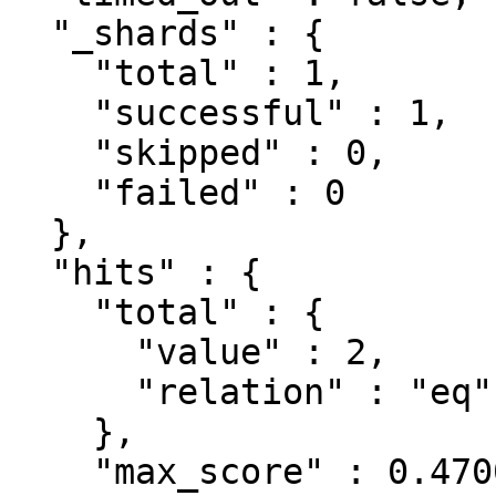
  "_shards" : {

    "total" : 1,

    "successful" : 1,

    "skipped" : 0,

    "failed" : 0

  },

  "hits" : {

    "total" : {

      "value" : 2,

      "relation" : "eq"

    },

    "max_score" : 0.47000363,
