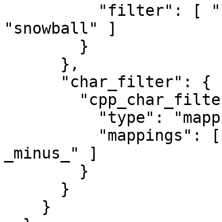
          "filter": [ "lowercase", "stop", 
"snowball" ]

        }

      },

      "char_filter": {

        "cpp_char_filter": {

          "type": "mapping",

          "mappings": [ "+ => _plus_", "- => 
_minus_" ]

        }

      }

    }
