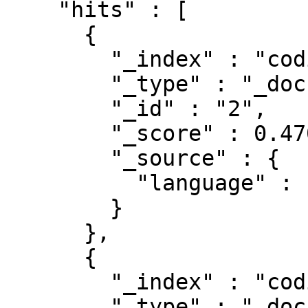
    "hits" : [

      {

        "_index" : "coding",

        "_type" : "_doc",

        "_id" : "2",

        "_score" : 0.47000363,

        "_source" : {

          "language" : "C"

        }

      },

      {

        "_index" : "coding",

        "_type" : "_doc",
