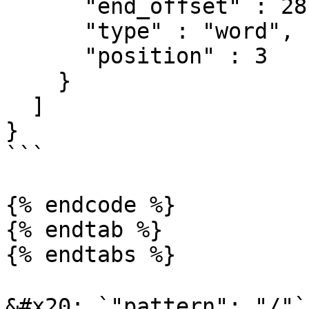
      "end_offset" : 28,

      "type" : "word",

      "position" : 3

    }

  ]

}

```

{% endcode %}

{% endtab %}

{% endtabs %}

&#x20; `"pattern": 