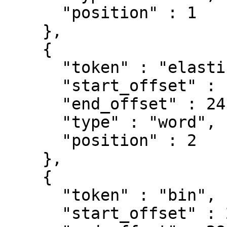
      "position" : 1

    },

    {

      "token" : "elasticsearch",

      "start_offset" : 11,

      "end_offset" : 24,

      "type" : "word",

      "position" : 2

    },

    {

      "token" : "bin",

      "start_offset" : 25,
