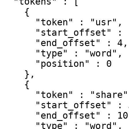
  "tokens" : [

    {

      "token" : "usr",

      "start_offset" : 1,

      "end_offset" : 4,

      "type" : "word",

      "position" : 0

    },

    {

      "token" : "share",

      "start_offset" : 5,

      "end_offset" : 10,

      "type" : "word",
