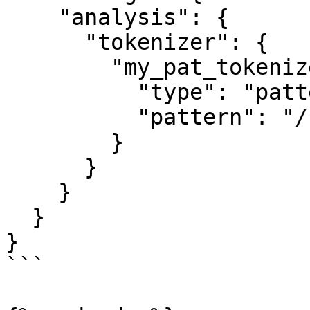
    "analysis": {

      "tokenizer": {

        "my_pat_tokenizer": {

          "type": "pattern",

          "pattern": "/"

        }

      }

    }

  }

}

```
