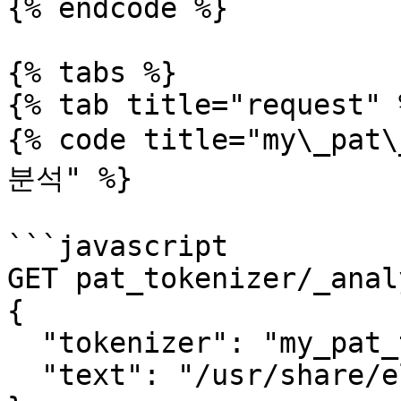
{% endcode %}

{% tabs %}

{% tab title="request" %
{% code title="my\_pa
분석" %}

```javascript

GET pat_tokenizer/_analy
{

  "tokenizer": "my_pat_tokenizer",

  "text": "/usr/share/elasticsearch/bin"
