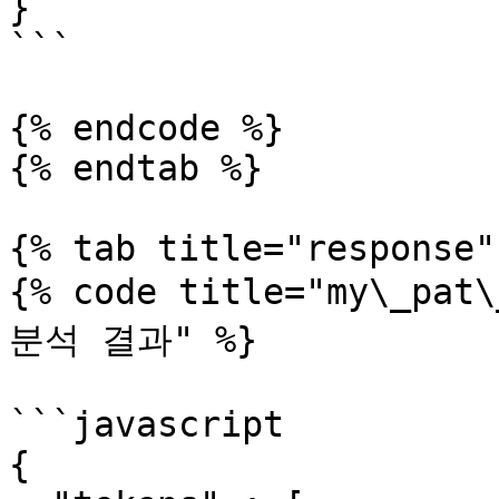
}

```

{% endcode %}

{% endtab %}

{% tab title="response" 
{% code title="my\_pa
분석 결과" %}

```javascript

{
