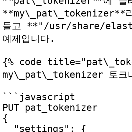
**pat\_tokenizer**에
**my\_pat\_tokeniz
들고 **"/usr/share/elas
예제입니다.

{% code title="pat\_to
my\_pat\_tokenizer 토
```javascript

PUT pat_tokenizer

{

  "settings": {
