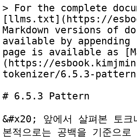
> For the complete docu
[llms.txt](https://esbo
Markdown versions of do
available by appending 
page is available as [M
(https://esbook.kimjmin
tokenizer/6.5.3-pattern
# 6.5.3 Pattern

&#x20; 앞에서 살펴본 토
본적으로는 공백을 기준으로 